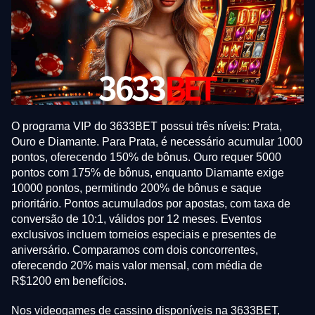
O programa VIP do 3633BET possui três níveis: Prata,
Ouro e Diamante. Para Prata, é necessário acumular 1000
pontos, oferecendo 150% de bônus. Ouro requer 5000
pontos com 175% de bônus, enquanto Diamante exige
10000 pontos, permitindo 200% de bônus e saque
prioritário. Pontos acumulados por apostas, com taxa de
conversão de 10:1, válidos por 12 meses. Eventos
exclusivos incluem torneios especiais e presentes de
aniversário. Comparamos com dois concorrentes,
oferecendo 20% mais valor mensal, com média de
R$1200 em benefícios.
Nos videogames de cassino disponíveis na 3633BET,