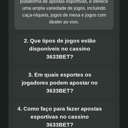
plataforma de apostas esportivas, e oferece
uma ampla variedade de jogos, incluindo
caça-níqueis, jogos de mesa e jogos com
dealer ao vivo.
2. Que tipos de jogos estão
disponíveis no cassino
3633BET?
3. Em quais esportes os
jogadores podem apostar no
3633BET?
4. Como faço para fazer apostas
esportivas no cassino
3633BET?