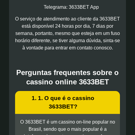
Telegrama: 3633BET App
O serviço de atendimento ao cliente da 3633BET
está disponível 24 horas por dia, 7 dias por
semana, portanto, mesmo que esteja em um fuso
horário diferente, se tiver alguma dúvida, sinta-se
à vontade para entrar em contato conosco.
Perguntas frequentes sobre o
cassino online 3633BET
1. 1. O que é o cassino
3633BET?
O 3633BET é um cassino on-line popular no
Brasil, sendo que o mais popular é a