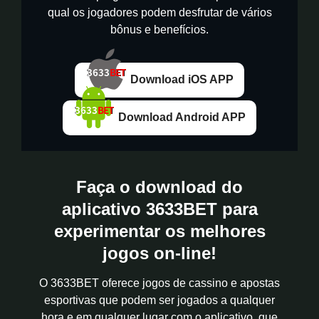
qual os jogadores podem desfrutar de vários
bônus e benefícios.
Download iOS APP
Download Android APP
Faça o download do
aplicativo 3633BET para
experimentar os melhores
jogos on-line!
O 3633BET oferece jogos de cassino e apostas
esportivas que podem ser jogados a qualquer
hora e em qualquer lugar com o aplicativo, que