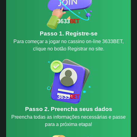
Passo 1. Registre-se
Para começar a jogar no cassino on-line 3633BET,
clique no botão Registrar no site.
Passo 2. Preencha seus dados
Preencha todas as informações necessárias e passe
para a próxima etapa!