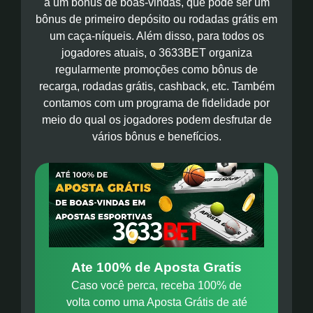
a um bônus de boas-vindas, que pode ser um
bônus de primeiro depósito ou rodadas grátis em
um caça-níqueis. Além disso, para todos os
jogadores atuais, o 3633BET organiza
regularmente promoções como bônus de
recarga, rodadas grátis, cashback, etc. Também
contamos com um programa de fidelidade por
meio do qual os jogadores podem desfrutar de
vários bônus e benefícios.
Ate 100% de Aposta Gratis
Caso você perca, receba 100% de
volta como uma Aposta Grátis de até