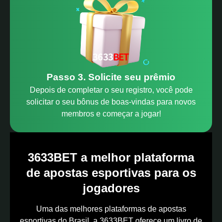
Passo 3. Solicite seu prêmio
Depois de completar o seu registro, você pode
solicitar o seu bônus de boas-vindas para novos
membros e começar a jogar!
3633BET a melhor plataforma
de apostas esportivas para os
jogadores
Uma das melhores plataformas de apostas
esportivas do Brasil, a 3633BET oferece um livro de