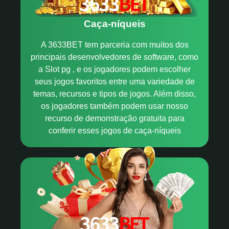
Caça-níqueis
A 3633BET tem parceria com muitos dos
principais desenvolvedores de software, como
a Slot pg , e os jogadores podem escolher
seus jogos favoritos entre uma variedade de
temas, recursos e tipos de jogos. Além disso,
os jogadores também podem usar nosso
recurso de demonstração gratuita para
conferir esses jogos de caça-níqueis