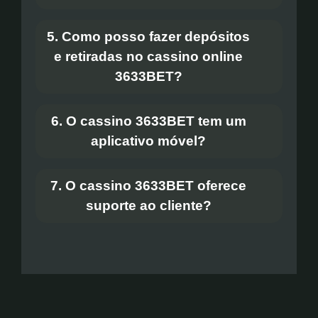
5. Como posso fazer depósitos
e retiradas no cassino online
3633BET?
6. O cassino 3633BET tem um
aplicativo móvel?
7. O cassino 3633BET oferece
suporte ao cliente?