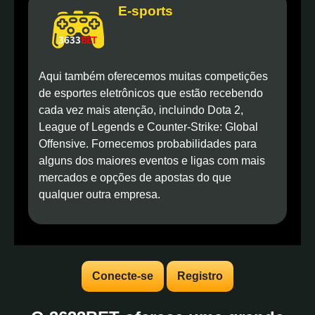
E-sports
Aqui também oferecemos muitas competições
de esportes eletrônicos que estão recebendo
cada vez mais atenção, incluindo Dota 2,
League of Legends e Counter-Strike: Global
Offensive. Fornecemos probabilidades para
alguns dos maiores eventos e ligas com mais
mercados e opções de apostas do que
qualquer outra empresa.
Conecte-se
Registro