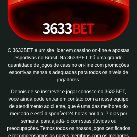
O 3633BET é um site líder em cassino on-line e apostas
esportivas no Brasil. Na 3633BET, há uma grande
quantidade de jogos de cassino on-line com promoções
esportivas mensais adequadas para todos os níveis de
jogadores.
Depois de se inscrever e jogar conosco no 3633BET,
você ainda pode entrar em contato com a nossa equipe
de atendimento ao cliente, que é uma das melhores do
mercado e está disponível 24 horas por dia, 7 dias por
semana, para ajudá-lo com suas dúvidas ou
preocupações. Temos todos os nossos jogos certificados
e recompensamos os novos membros com os melhores