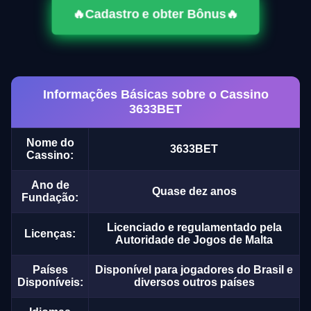
🔥Cadastro e obter Bônus🔥
Informações Básicas sobre o Cassino
3633BET
Nome do
3633BET
Cassino:
Ano de
Quase dez anos
Fundação:
Licenciado e regulamentado pela
Licenças:
Autoridade de Jogos de Malta
Países
Disponível para jogadores do Brasil e
Disponíveis:
diversos outros países