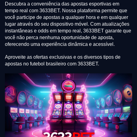
Descubra a conveniência das apostas esportivas em
tempo real com 3633BET. Nossa plataforma permite que
você participe de apostas a qualquer hora e em qualquer
lugar através do seu dispositivo móvel. Com atualizações
instantâneas e odds em tempo real, 3633BET garante que
você não perca nenhuma oportunidade de aposta,
oferecendo uma experiência dinâmica e acessível.
Aproveite as ofertas exclusivas e os diversos tipos de
apostas no futebol brasileiro com 3633BET.