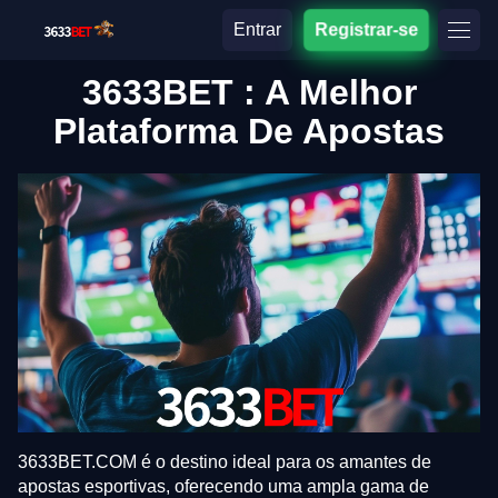
Entrar
Registrar-se
3633BET : A Melhor
Plataforma De Apostas
3633BET.COM é o destino ideal para os amantes de
apostas esportivas, oferecendo uma ampla gama de