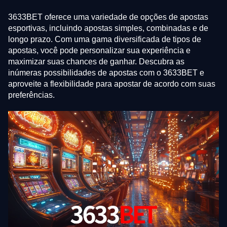
3633BET oferece uma variedade de opções de apostas
esportivas, incluindo apostas simples, combinadas e de
longo prazo. Com uma gama diversificada de tipos de
apostas, você pode personalizar sua experiência e
maximizar suas chances de ganhar. Descubra as
inúmeras possibilidades de apostas com o 3633BET e
aproveite a flexibilidade para apostar de acordo com suas
preferências.