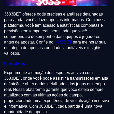
3633BET oferece odds precisas e análises detalhadas
para ajudar você a fazer apostas informadas. Com nossa
plataforma, você tem acesso a estatísticas completas e
previsões em tempo real, permitindo que você
compreenda o desempenho das equipes e jogadores
antes de apostar. Confie no
3633BET
para melhorar sua
estratégia de apostas com dados confiáveis e insights
valiosos.
095Bet App
Experimente a emoção dos esportes ao vivo com
3633BET, onde você pode assistir a transmissões em alta
definição e obter dados detalhados dos jogos em tempo
real. Nossa plataforma garante que você esteja sempre
atualizado com as últimas ações do campo,
proporcionando uma experiência de visualização imersiva
e informativa. Com 3633BET, cada partida é uma nova
oportunidade de aposta.