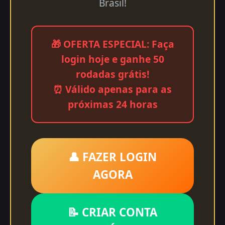
Brasil!
🎁 OFERTA ESPECIAL: Faça
login hoje e ganhe 50
rodadas grátis!
⏰ Válido apenas para as
próximas 24 horas
👤 FAZER LOGIN
AGORA
📝 CRIAR CONTA