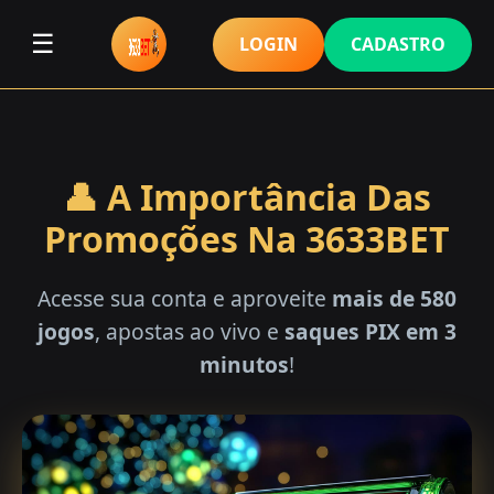
☰
LOGIN
CADASTRO
👤 A Importância Das
Promoções Na 3633BET
Acesse sua conta e aproveite
mais de 580
jogos
, apostas ao vivo e
saques PIX em 3
minutos
!