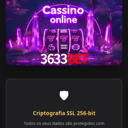
🛡️
Criptografia SSL 256-bit
Todos os seus dados são protegidos com