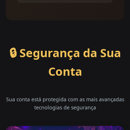
🔒 Segurança da Sua
Conta
Sua conta está protegida com as mais avançadas
tecnologias de segurança