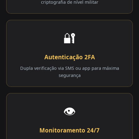
criptografia de nível militar
🔐
Autenticação 2FA
Dupla verificação via SMS ou app para máxima
segurança
👁️
Monitoramento 24/7