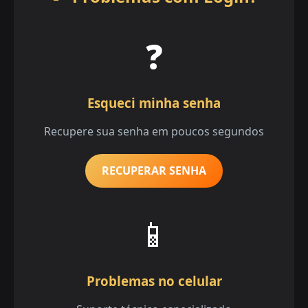
❓
Esqueci minha senha
Recupere sua senha em poucos segundos
RECUPERAR SENHA
📱
Problemas no celular