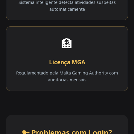
Sistema inteligente detecta atividades suspeitas
automaticamente
🏦
Licença MGA
Regulamentado pela Malta Gaming Authority com
auditorias mensais
🔑 Problemas com Login?