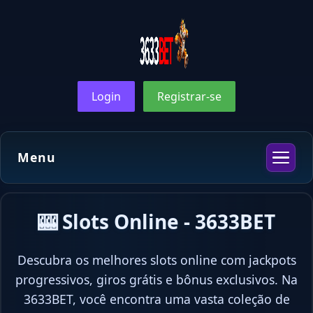
Login
Registrar-se
Menu
🎰 Slots Online - 3633BET
Descubra os melhores slots online com jackpots
progressivos, giros grátis e bônus exclusivos. Na
3633BET, você encontra uma vasta coleção de