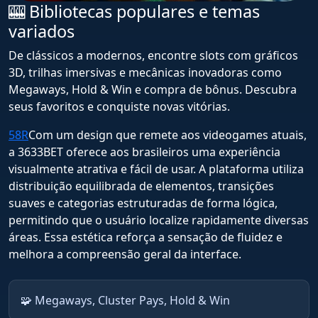
🎰 Bibliotecas populares e temas
variados
De clássicos a modernos, encontre slots com gráficos
3D, trilhas imersivas e mecânicas inovadoras como
Megaways, Hold & Win e compra de bônus. Descubra
seus favoritos e conquiste novas vitórias.
58R
Com um design que remete aos videogames atuais,
a 3633BET oferece aos brasileiros uma experiência
visualmente atrativa e fácil de usar. A plataforma utiliza
distribuição equilibrada de elementos, transições
suaves e categorias estruturadas de forma lógica,
permitindo que o usuário localize rapidamente diversas
áreas. Essa estética reforça a sensação de fluidez e
melhora a compreensão geral da interface.
🧩 Megaways, Cluster Pays, Hold & Win