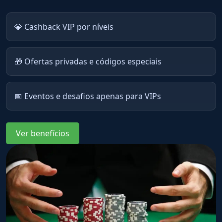
💎 Cashback VIP por níveis
🎁 Ofertas privadas e códigos especiais
📅 Eventos e desafios apenas para VIPs
Ver benefícios