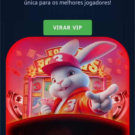
única para os melhores jogadores!
VIRAR VIP