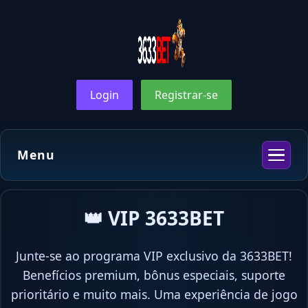
Login
Registrar-se
Menu
👑 VIP 3633BET
Junte-se ao programa VIP exclusivo da 3633BET!
Benefícios premium, bônus especiais, suporte
prioritário e muito mais. Uma experiência de jogo