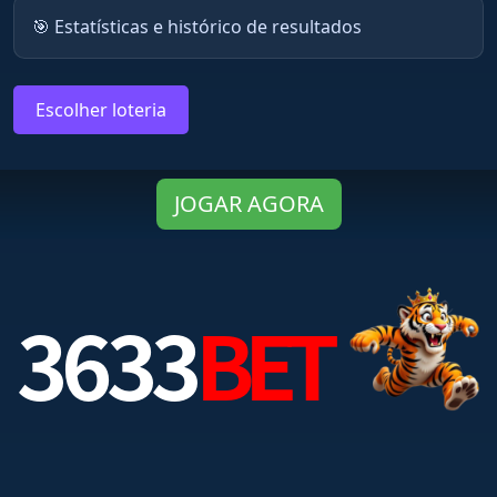
🎯 Estatísticas e histórico de resultados
Escolher loteria
JOGAR AGORA