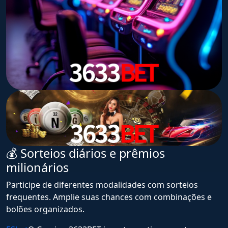
💰 Sorteios diários e prêmios
milionários
Participe de diferentes modalidades com sorteios
frequentes. Amplie suas chances com combinações e
bolões organizados.