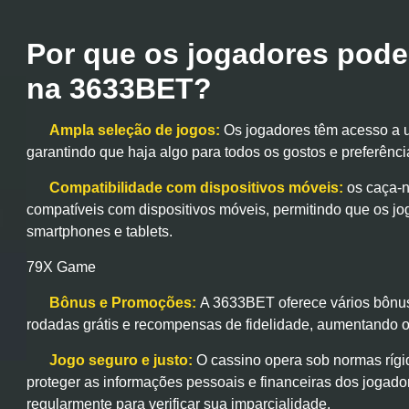
Por que os jogadores pode
na 3633BET?
Ampla seleção de jogos:
Os jogadores têm acesso a u
garantindo que haja algo para todos os gostos e preferênci
Compatibilidade com dispositivos móveis:
os caça-
compatíveis com dispositivos móveis, permitindo que os jo
smartphones e tablets.
79X Game
Bônus e Promoções:
A 3633BET oferece vários bônus
rodadas grátis e recompensas de fidelidade, aumentando o
Jogo seguro e justo:
O cassino opera sob normas rígid
proteger as informações pessoais e financeiras dos jogado
regularmente para verificar sua imparcialidade.