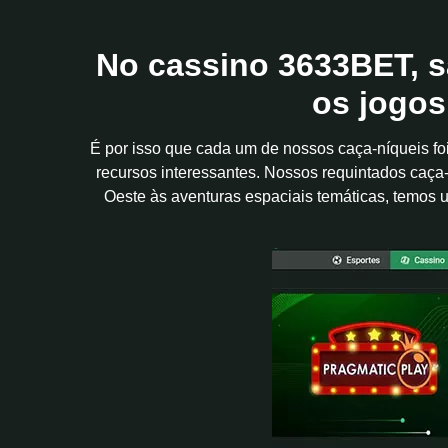
No cassino 3633BET, s
os jogos
É por isso que cada um de nossos caça-níqueis fo
recursos interessantes. Nossos requintados caça
Oeste às aventuras espaciais temáticas, temos 