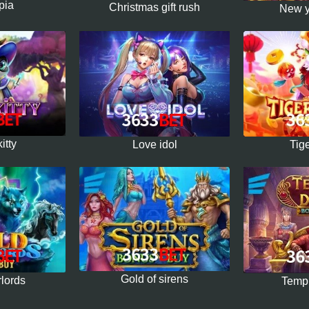
pia
Christmas gift rush
New y
itty
Tig
Love idol
Gold of sirens
rlords
Templ