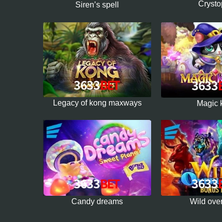
Crysto
Siren’s spell
Legacy of kong maxways
Magic k
Wild ove
Candy dreams