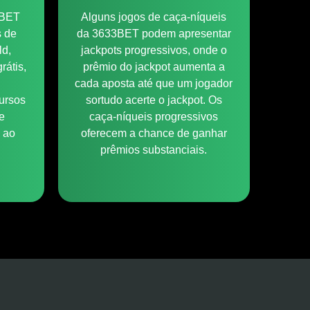
3BET
Alguns jogos de caça-níqueis
s de
da 3633BET podem apresentar
ld,
jackpots progressivos, onde o
rátis,
prêmio do jackpot aumenta a
cada aposta até que um jogador
cursos
sortudo acerte o jackpot. Os
e
caça-níqueis progressivos
 ao
oferecem a chance de ganhar
prêmios substanciais.