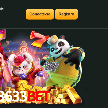
ais
Conecte-se
Registro