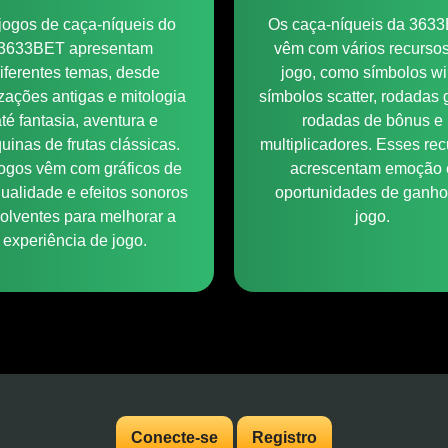
jogos de caça-níqueis do
Os caça-níqueis da 363
3633BET apresentam
vêm com vários recurso
iferentes temas, desde
jogo, como símbolos wi
izações antigas e mitologia
símbolos scatter, rodadas g
té fantasia, aventura e
rodadas de bônus e
inas de frutas clássicas.
multiplicadores. Esses re
ogos vêm com gráficos de
acrescentam emoção 
qualidade e efeitos sonoros
oportunidades de ganho
olventes para melhorar a
jogo.
experiência de jogo.
Conecte-se
Registro