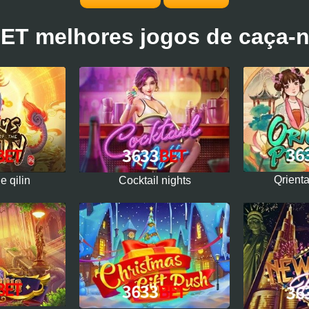
ET melhores jogos de caça-n
Qrienta
Cocktail nights
e qilin