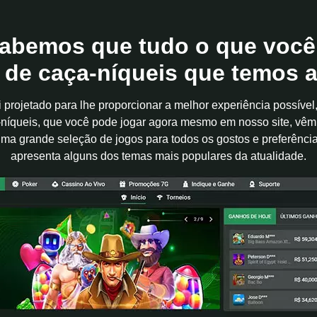
abemos que tudo o que você q
 de caça-níqueis que temos a
i projetado para lhe proporcionar a melhor experiência possíve
-níqueis, que você pode jogar agora mesmo em nosso site, vê
uma grande seleção de jogos para todos os gostos e preferênc
apresenta alguns dos temas mais populares da atualidade.