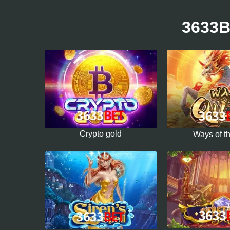
3633B
Crypto gold
Ways of th