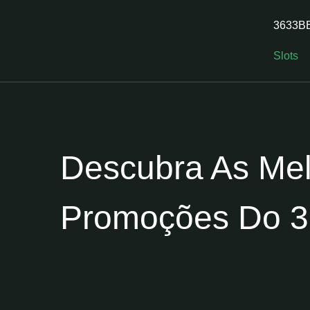
3633B
Slots
Descubra As Me
Promoções Do 