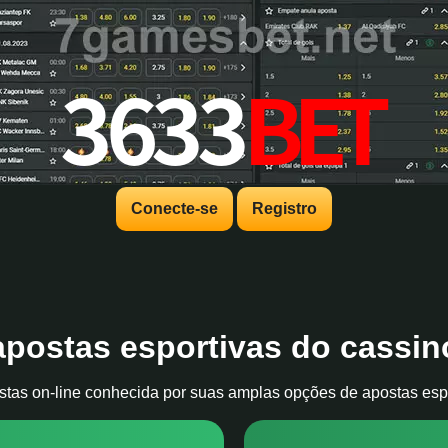
Conecte-se
Registro
apostas esportivas do cassi
as on-line conhecida por suas amplas opções de apostas espor