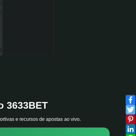
no 3633BET
tivas e recursos de apostas ao vivo.