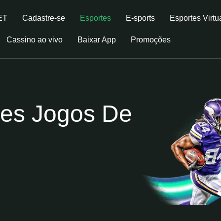
ET
Cadastre-se
Esportes
E-sports
Esportes Virtu
Cassino ao vivo
Baixar App
Promoções
es Jogos De