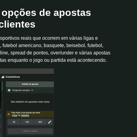
 opções de apostas
clientes
portivos reais que ocorrem em várias ligas e
futebol americano, basquete, beisebol, futebol,
ine, spread de pontos, over/under e várias apostas
tas enquanto o jogo ou partida está acontecendo.