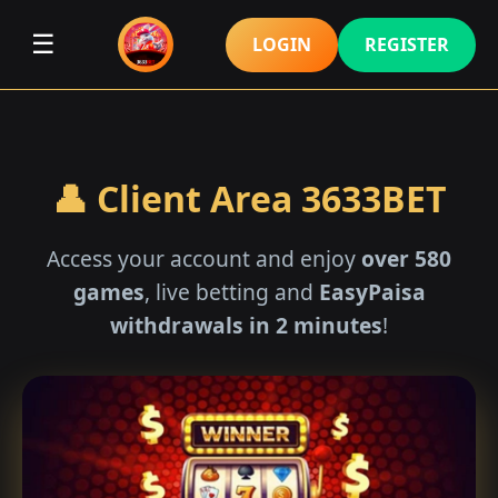
☰
LOGIN
REGISTER
👤 Client Area 3633BET
Access your account and enjoy
over 580
games
, live betting and
EasyPaisa
withdrawals in 2 minutes
!