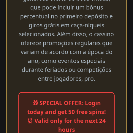
que pode incluir um bônus
percentual no primeiro depósito e
giros grátis em caça-níqueis
selecionados. Além disso, o cassino
oferece promoções regulares que
variam de acordo com a época do
ano, como eventos especiais
durante feriados ou competições
entre jogadores, pro.
🎁 SPECIAL OFFER: Login
today and get 50 free spins!
⏰ Valid only for the next 24
hours