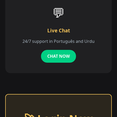
💬
Live Chat
24/7 support in Português and Urdu
CHAT NOW