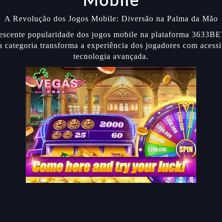
Mobile
A Revolução dos Jogos Mobile: Diversão na Palma da Mão
rescente popularidade dos jogos mobile na plataforma 3633BE
 categoria transforma a experiência dos jogadores com acessi
tecnologia avançada.