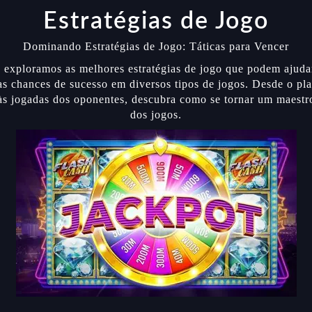
Estratégias de Jogo
Dominando Estratégias de Jogo: Táticas para Vencer
, exploramos as melhores estratégias de jogo que podem ajuda
s chances de sucesso em diversos tipos de jogos. Desde o pl
às jogadas dos oponentes, descubra como se tornar um maestr
dos jogos.