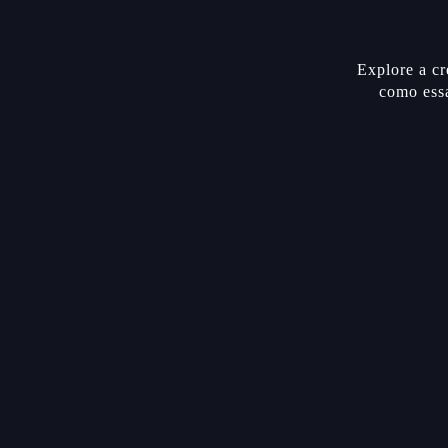
Explore a c
como essa