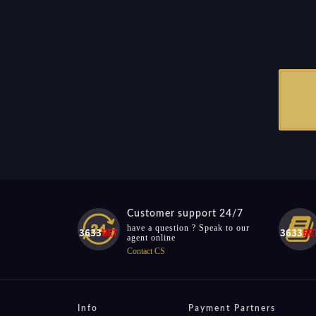
Customer support 24/7
have a question ? Speak to our
agent online
Contact CS
Info
Payment Partners