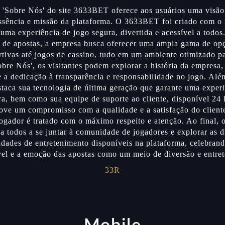
a 'Sobre Nós' do site 3633BET oferece aos usuários uma visão
ssência e missão da plataforma. O 3633BET foi criado com o 
uma experiência de jogo segura, divertida e acessível a todo
s de apostas, a empresa busca oferecer uma ampla gama de op
rtivas até jogos de cassino, tudo em um ambiente otimizado pa
bre Nós', os visitantes podem explorar a história da empresa,
e a dedicação à transparência e responsabilidade no jogo. Alé
aca sua tecnologia de última geração que garante uma experi
ra, bem como sua equipe de suporte ao cliente, disponível 24 
ve um compromisso com a qualidade e a satisfação do client
ogador é tratado com o máximo respeito e atenção. Ao final
a todos a se juntar à comunidade de jogadores e explorar as d
idades de entretenimento disponíveis na plataforma, celebrand
el e a emoção das apostas como um meio de diversão e entre
33R