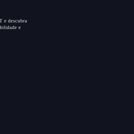
T e descubra
bilidade e