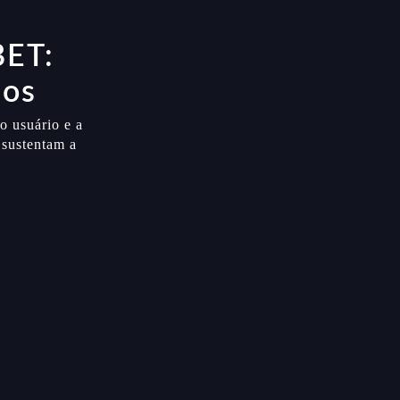
BET:
sos
o usuário e a
 sustentam a