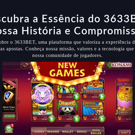
cubra a Essência do 3633
ssa História e Compromis
obre o 3633BET, uma plataforma que valoriza a experiência d
as apostas. Conheça nossa missão, valores e a tecnologia que
nossa comunidade de jogadores.