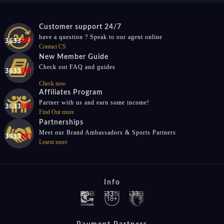
Customer support 24/7
have a question ? Speak to our agent online
Contact CS
New Member Guide
Check out FAQ and guides
Check now
Affiliates Program
Partner with us and earn some income!
Find Out more
Partnerships
Meet our Brand Ambassadors & Sports Partners
Learnt more
Info