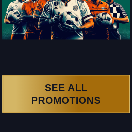
SEE ALL
PROMOTIONS