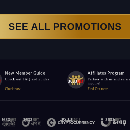
SEE ALL PROMOTIONS
New Member Guide
Affiliates Program
Check out FAQ and guides
Partner with us and earn
income!
Check now
Find Out more