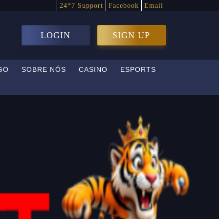
24*7 Support
Facebook
Email
LOGIN
SIGN UP
GO
SOBRE NÓS
CASINO
ESPORTS