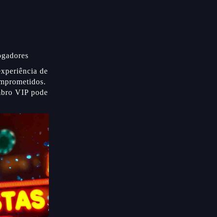
ogadores
xperiência de
omprometidos.
mbro VIP pode