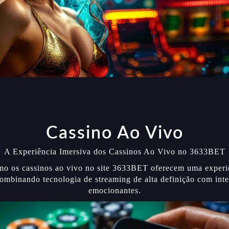
Cassino Ao Vivo
A Experiência Imersiva dos Cassinos Ao Vivo no 3633BET
o os cassinos ao vivo no site 3633BET oferecem uma experi
ombinando tecnologia de streaming de alta definição com inte
emocionantes.