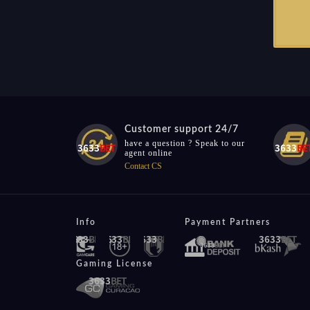
Customer support 24/7
have a question ? Speak to our
agent online
Contact CS
Info
Payment Partners
Gaming License