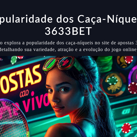
pularidade dos Caça-Níque
3633BET
go explora a popularidade dos caça-níqueis no site de aposta
detalhando sua variedade, atração e a evolução do jogo online