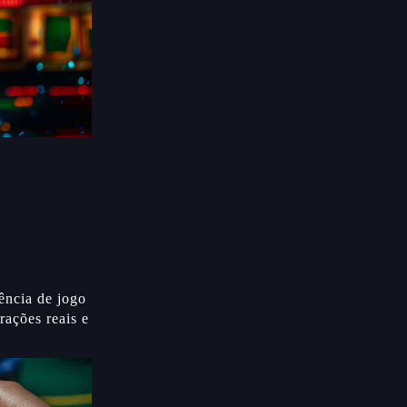
ência de jogo
rações reais e