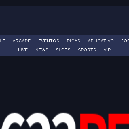
LE
ARCADE
EVENTOS
DICAS
APLICATIVO
JO
LIVE
NEWS
SLOTS
SPORTS
VIP