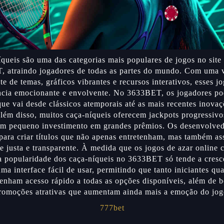
queis são uma das categorias mais populares de jogos no site
 atraindo jogadores de todas as partes do mundo. Com uma 
e de temas, gráficos vibrantes e recursos interativos, esses 
ncia emocionante e envolvente. No 3633BET, os jogadores po
ue vai desde clássicos atemporais até as mais recentes inov
Além disso, muitos caça-níqueis oferecem jackpots progressiv
um pequeno investimento em grandes prêmios. Os desenvolved
para criar títulos que não apenas entretenham, mas também 
e justa e transparente. À medida que os jogos de azar online
 a popularidade dos caça-níqueis no 3633BET só tende a cresce
ma interface fácil de usar, permitindo que tanto iniciantes qu
tenham acesso rápido a todas as opções disponíveis, além de b
romoções atrativas que aumentam ainda mais a emoção do jog
777bet