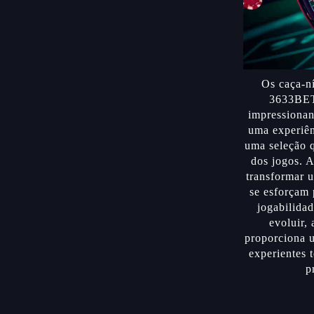
Os caça-ní
3633BET,
impressionant
uma experiê
uma seleção q
dos jogos. 
transformar 
se esforçam 
jogabilidad
evoluir,
proporciona u
experientes 
p