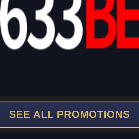
SEE ALL PROMOTIONS