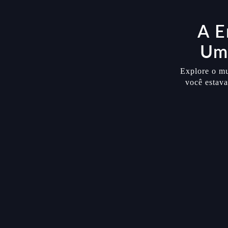
A E
Um
Explore o mu
você estava