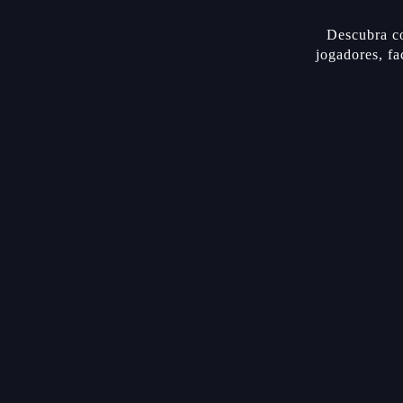
Descubra co
jogadores, f