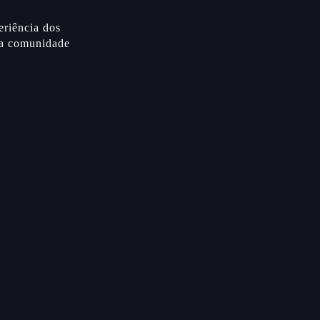
eriência dos
ma comunidade