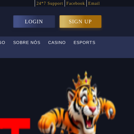
24*7 Support
Facebook
Email
LOGIN
SIGN UP
GO
SOBRE NÓS
CASINO
ESPORTS