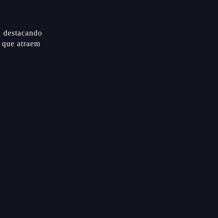
, destacando
 que atraem