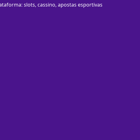
ataforma: slots, cassino, apostas esportivas