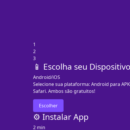
1
2
3
📱 Escolha seu Dispositiv
Android/iOS
Selecione sua plataforma: Android para APK
Safari. Ambos são gratuitos!
Escolher
⚙️ Instalar App
2 min