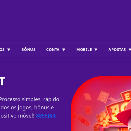
OS
BÔNUS
CONTA
MOBILE
APOSTAS
T
rocesso simples, rápido
odos os jogos, bônus e
ositivo móvel!
8855Bet