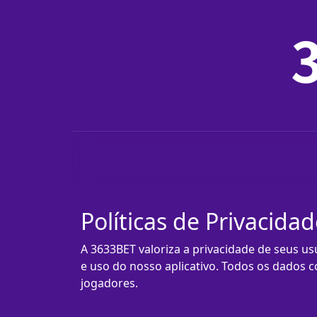
Políticas de Privacida
A 3633BET valoriza a privacidade de seus 
e uso do nosso aplicativo. Todos os dados c
jogadores.