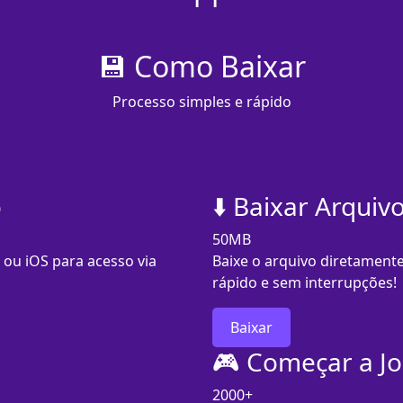
💾 Como Baixar
Processo simples e rápido
o
⬇️ Baixar Arquiv
50MB
 ou iOS para acesso via
Baixe o arquivo diretament
rápido e sem interrupções!
Baixar
🎮 Começar a J
2000+