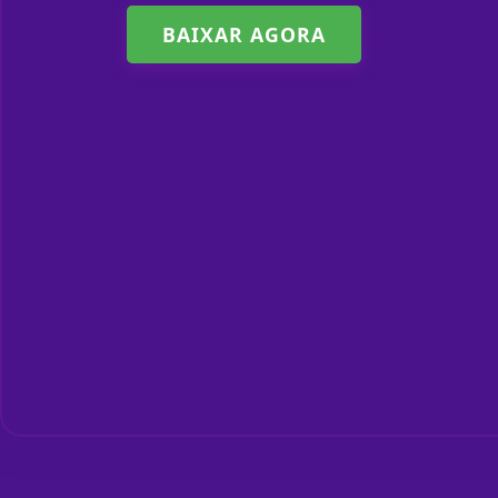
BAIXAR AGORA