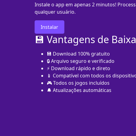
Instale o app em apenas 2 minutos! Process
qualquer usuário.
Instalar
💾 Vantagens de Baix
💾 Download 100% gratuito
🔒 Arquivo seguro e verificado
⚡ Download rápido e direto
📱 Compatível com todos os dispositiv
🎮 Todos os jogos incluídos
🔔 Atualizações automáticas