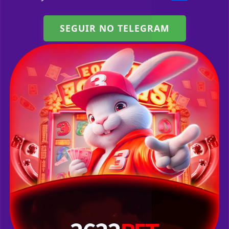
SEGUIR NO TELEGRAM