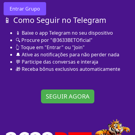
Entrar Grupo
📱 Como Seguir no Telegram
📱 Baixe o app Telegram no seu dispositivo
🔍 Procure por "@3633BETOficial"
👆 Toque em "Entrar" ou "Join"
🔔 Ative as notificações para não perder nada
💬 Participe das conversas e interaja
🎁 Receba bônus exclusivos automaticamente
SEGUIR AGORA