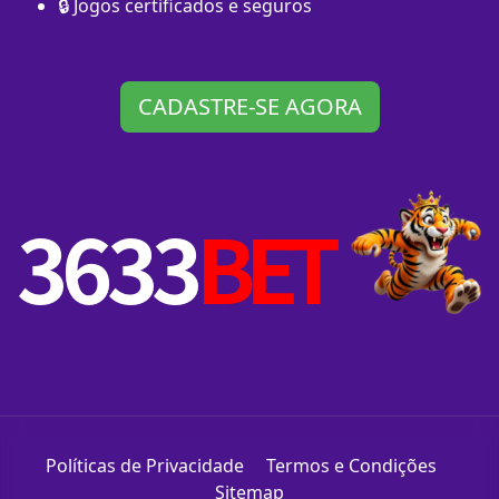
🔒 Jogos certificados e seguros
CADASTRE-SE AGORA
Políticas de Privacidade
Termos e Condições
Sitemap