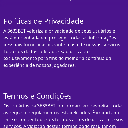
Políticas de Privacidade
A 3633BET valoriza a privacidade de seus usuários e
está empenhada em proteger todas as informações
pessoais fornecidas durante o uso de nossos serviços.
Todos os dados coletados são utilizados
exclusivamente para fins de melhoria contínua da
experiência de nossos jogadores.
Termos e Condições
Os usuários da 3633BET concordam em respeitar todas
as regras e regulamentos estabelecidos. É importante
ler e entender todos os termos antes de utilizar nossos
serviços. A violação destes termos pode resultar em