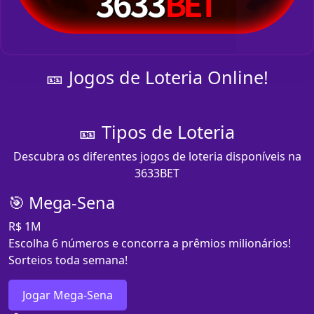
🎫 Jogos de Loteria Online!
🎫 Tipos de Loteria
Descubra os diferentes jogos de loteria disponíveis na
3633BET
🎯 Mega-Sena
R$ 1M
Escolha 6 números e concorra a prêmios milionários!
Sorteios toda semana!
Jogar Mega-Sena