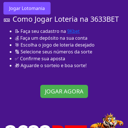
Jogar Lotomania
🎫 Como Jogar Loteria na 3633BET
📝 Faça seu cadastro na
9Kbet
💰 Faça um depósito na sua conta
🎯 Escolha o jogo de loteria desejado
🔢 Selecione seus números da sorte
✅ Confirme sua aposta
🎁 Aguarde o sorteio e boa sorte!
JOGAR AGORA