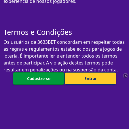
experiência de nossos jogadores.
Termos e Condições
Os usuários da 3633BET concordam em respeitar todas
as regras e regulamentos estabelecidos para jogos de
loteria. É importante ler e entender todos os termos
antes de participar. A violação destes termos pode
resultar em penalizações ou na suspensão da conta.
X
Cadastre-se
Entrar