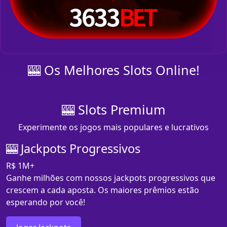
🎰 Os Melhores Slots Online!
🎰 Slots Premium
Experimente os jogos mais populares e lucrativos
🎰 Jackpots Progressivos
R$ 1M+
Ganhe milhões com nossos jackpots progressivos que
crescem a cada aposta. Os maiores prêmios estão
esperando por você!