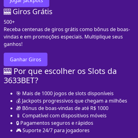
Jogar Jackpots
🎰 Giros Grátis
500+
Receba centenas de giros grátis como bônus de boas-
vindas e em promoções especiais. Multiplique seus
ganhos!
Ganhar Giros
🎰 Por que escolher os Slots da
3633BET?
🎯 Mais de 1000 jogos de slots disponíveis
💰 Jackpots progressivos que chegam a milhões
🎁 Bônus de boas-vindas de até R$ 1000
📱 Compatível com dispositivos móveis
🔒 Pagamentos seguros e rápidos
🎮 Suporte 24/7 para jogadores