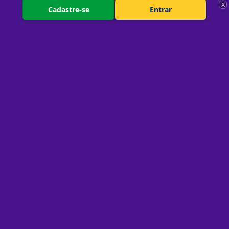
X
Cadastre-se
Entrar