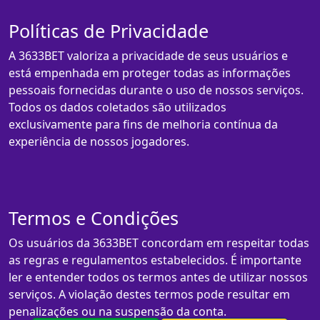
Políticas de Privacidade
A 3633BET valoriza a privacidade de seus usuários e
está empenhada em proteger todas as informações
pessoais fornecidas durante o uso de nossos serviços.
Todos os dados coletados são utilizados
exclusivamente para fins de melhoria contínua da
experiência de nossos jogadores.
Termos e Condições
Os usuários da 3633BET concordam em respeitar todas
as regras e regulamentos estabelecidos. É importante
ler e entender todos os termos antes de utilizar nossos
serviços. A violação destes termos pode resultar em
penalizações ou na suspensão da conta.