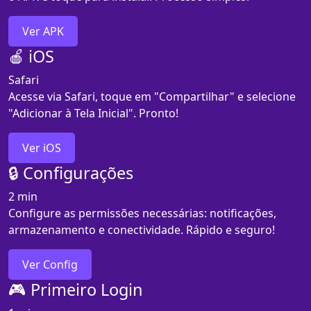
Ver APK
🍎 iOS
Safari
Acesse via Safari, toque em "Compartilhar" e selecione
"Adicionar à Tela Inicial". Pronto!
Ver iOS
🔒 Configurações
2 min
Configure as permissões necessárias: notificações,
armazenamento e conectividade. Rápido e seguro!
Ver Config
🎮 Primeiro Login